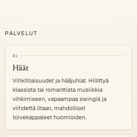
PALVELUT
PALVELUT
01
Häät
Vihkitilaisuudet ja hääjuhlat. Hillittyä
klassista tai romanttista musiikkia
vihkimiseen, vapaampaa swingiä ja
viihdettä iltaan, mahdolliset
toivekappaleet huomioiden.