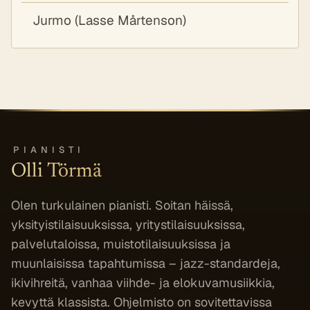
Jurmo (Lasse Mårtenson)
PIANISTI
Olli Törmä
Olen turkulainen pianisti. Soitan häissä,
yksityistilaisuuksissa, yritystilaisuuksissa,
palvelutaloissa, muistotilaisuuksissa ja
muunlaisissa tapahtumissa – jazz-standardeja,
ikivihreitä, vanhaa viihde- ja elokuvamusiikkia,
kevyttä klassista. Ohjelmisto on sovitettavissa