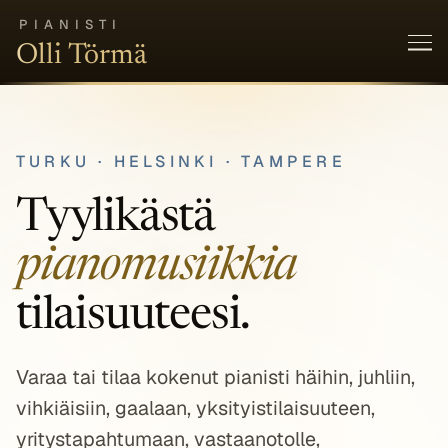
Hyppää
PIANISTI
sisältöön
Olli Törmä
TURKU · HELSINKI · TAMPERE
Tyylikästä
pianomusiikkia
tilaisuuteesi.
Varaa tai tilaa kokenut pianisti häihin, juhliin,
vihkiäisiin, gaalaan, yksityistilaisuuteen,
yritystapahtumaan, vastaanotolle,