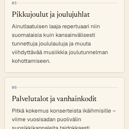
05
Pikkujoulut ja joulujuhlat
Ainutlaatuisen laaja repertuaari niin
suomalaisia kuin kansainvälisesti
tunnettuja joululauluja ja muuta
viihdyttävää musiikkia joulutunnelman
kohottamiseen.
06
Palvelutalot ja vanhainkodit
Pitkä kokemus konserteista ikäihmisille –
viime vuosisadan puolivälin
suosikkikappaleita taidokkaasti